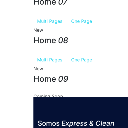
Home
07
Multi Pages
One Page
New
Home
08
Multi Pages
One Page
New
Home
09
Coming Soon
Home
10
Somos
Express & Clean